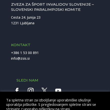
ZVEZA ZA ŠPORT INVALIDOV SLOVENIJE –
SLOVENSKI PARALIMPIJSKI KOMITE
Cesta 24. Junija 23
1231 Ljubljana
KONTAKT
+386 1 53 00 891
info@zsis.si
SLEDI NAM
Ta spletna stran za izboljšanje uporabniške izkušnje
uporablja piškotke. S pregledovanjem spletne strani se
This site is protected by reCAPTCHA and the Google
Privacy
Policy
and
Terms of Service
apply.
strinjate z uporabo piškotkov na strani.