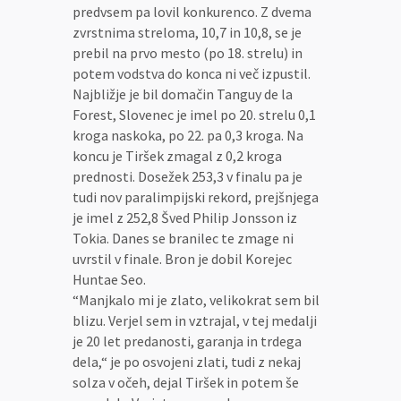
predvsem pa lovil konkurenco. Z dvema
zvrstnima streloma, 10,7 in 10,8, se je
prebil na prvo mesto (po 18. strelu) in
potem vodstva do konca ni več izpustil.
Najbližje je bil domačin Tanguy de la
Forest, Slovenec je imel po 20. strelu 0,1
kroga naskoka, po 22. pa 0,3 kroga. Na
koncu je Tiršek zmagal z 0,2 kroga
prednosti. Dosežek 253,3 v finalu pa je
tudi nov paralimpijski rekord, prejšnjega
je imel z 252,8 Šved Philip Jonsson iz
Tokia. Danes se branilec te zmage ni
uvrstil v finale. Bron je dobil Korejec
Huntae Seo.
“Manjkalo mi je zlato, velikokrat sem bil
blizu. Verjel sem in vztrajal, v tej medalji
je 20 let predanosti, garanja in trdega
dela,“ je po osvojeni zlati, tudi z nekaj
solza v očeh, dejal Tiršek in potem še