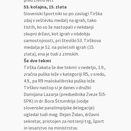
pred tremi leti.
53. kolajna, 15. zlata
Slovenski športniki so po zaslugi Tirška
zdaj v seštevku medalj na igrah, tako
tistih, ko so še nastopali v nekdanji
skupni državi, kot igrah v obdobju
samostojnosti, pri številki 53. Tirškova
medalja je 52. na poletnih igrah (15.
zlata), ena je tudi z zimskih.
Še dve tekmi
Tirška čakata še dve tekmi: v nedeljo, 1.9.,
zračna puška leže v kategoriji R5, v sredo,
4.9., pa R9 malokalibrska puška leže.
Tirškov nastop si je danes v družbi
Damijana Lazarja (predsednika Zveze ŠIS-
SPK) in dr. Bora Štrumblja (vodje
slovenske paralimpijske delegacije)
ogledal tudi mag. Dejan Židan, državni
sekretar, pristojen za notranji trg, šport
in lesarstvo na ministrstvu