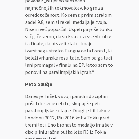
povedal: „Verjetno sem eden
najmočnejših tekmovalcev, ko gre za
osredotočenost. Ko sem s prvim strelom
zadel 9.8, sem si rekel: medalja je tvoja.
Nisem več popuščal. Uspeh pa je še toliko
večji, če vemo, da so Francozi vse vložili v
ta finale, da bi vzeli zlato. Imajo
izvrstnega strelca Tanguy de la Forest, ki
beleži vrhunske rezultate. Sem pa ga tudi
lani premagal v finalu na EP, letos sem to
ponovil na paralimpijskih igrah.“
Peto odličje
Danes je Tiršek v svoji paradni disciplini
prišel do svoje četrte, skupaj že pete
paralimpijske kolajne. Drugi je bil tako v
Londonu 2012, Riu 2016 kot v Tokiu pred
tremi leti. Eno bronasto medaljo ima še v
disciplini zračna puška leže R5 iz Tokia