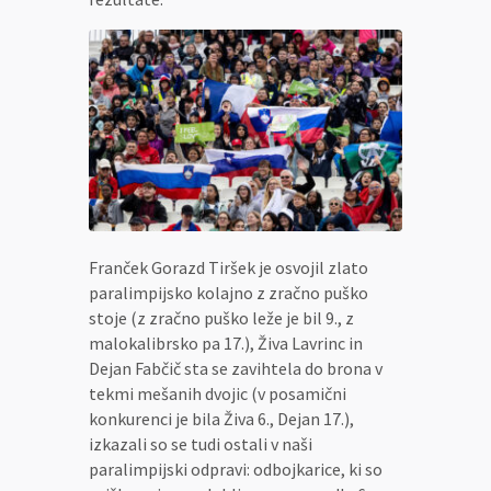
Franček Gorazd Tiršek je osvojil zlato
paralimpijsko kolajno z zračno puško
stoje (z zračno puško leže je bil 9., z
malokalibrsko pa 17.), Živa Lavrinc in
Dejan Fabčič sta se zavihtela do brona v
tekmi mešanih dvojic (v posamični
konkurenci je bila Živa 6., Dejan 17.),
izkazali so se tudi ostali v naši
paralimpijski odpravi: odbojkarice, ki so