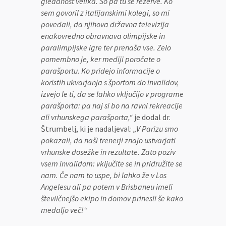
gledanost velika. So pa tu še rezerve. Ko
sem govoril z italijanskimi kolegi, so mi
povedali, da njihova državna televizija
enakovredno obravnava olimpijske in
paralimpijske igre ter prenaša vse. Zelo
pomembno je, ker mediji poročate o
parašportu. Ko pridejo informacije o
koristih ukvarjanja s športom do invalidov,
izvejo le ti, da se lahko vključijo v programe
parašporta: pa naj si bo na ravni rekreacije
ali vrhunskega parašporta,“
je dodal dr.
Štrumbelj, ki je nadaljeval:
„V Parizu smo
pokazali, da naši trenerji znajo ustvarjati
vrhunske dosežke in rezultate. Zato poziv
vsem invalidom: vključite se in pridružite se
nam. Če nam to uspe, bi lahko že v Los
Angelesu ali pa potem v Brisbaneu imeli
številčnejšo ekipo in domov prinesli še kako
medaljo več!“