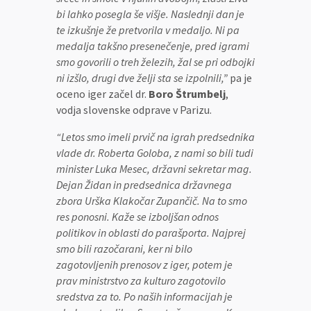
bi lahko posegla še višje. Naslednji dan je
te izkušnje že pretvorila v medaljo. Ni pa
medalja takšno presenečenje, pred igrami
smo govorili o treh železih, žal se pri odbojki
ni izšlo, drugi dve želji sta se izpolnili,”
pa je
oceno iger začel dr.
Boro Štrumbelj
,
vodja slovenske odprave v Parizu.
“Letos smo imeli prvič na igrah predsednika
vlade dr. Roberta Goloba, z nami so bili tudi
minister Luka Mesec, državni sekretar mag.
Dejan Židan in predsednica državnega
zbora Urška Klakočar Zupančič. Na to smo
res ponosni. Kaže se izboljšan odnos
politikov in oblasti do parašporta. Najprej
smo bili razočarani, ker ni bilo
zagotovljenih prenosov z iger, potem je
prav ministrstvo za kulturo zagotovilo
sredstva za to. Po naših informacijah je