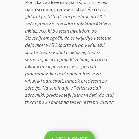
Počitka za slovenski parašport ni. Pred
nami so novi, predvsem strateški izzivi.
„Hkrati pa bi tudi sam poudaril, da 23.9.
začenjamo z evropskim projektom Aktivno,
inkluzivno, ki bo vsem invalidom po
Sloveniji omogočil, da se vključijo v telesno
dejavnost v ABC športa ali pa v vrhunski
šport – bodisi v obliki inkluzije, bodisi
samostojno in ta projekt želimo, da bi na
lokalni ravni povzročili več športnih
programov, ker to ni pomembno le za
vrhunski parašport, ampak predvsem za
zdravje. Na seminarju v Parizu so dali
zdravniki, predavatelji jasno vedeti, da vsaj
trikrat po 30 minut na teden je treba vaditi.“