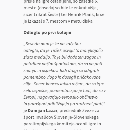
prišle na igre oslabljene, so zasedle 6.
mesto (dosedaj so bile le enkrat višje,
sicer trikrat šeste) ter Henrik Plank, ki se
je izkazal s 7. mestom v metu diska.
Odleglo po prvi kolajni
„Seveda nam je že na začetku
odleglo, da je Tiršek osvojil to manjkajočo
zlato medaljo. To je bil dodaten zagon in
potrditev našim športnikom, da so na poti
znanja in uspehov. Tudi drugi so odigrali
pomembno vlogo in dosegli pričakovane
cilje. Konec koncev lahko rečem, da so igre
zelo uspešne, pomembno pa je tudi, da so v
Evropi, nagovarjajo evropsko občinstvo
in parašport približujejo po družbeni plati,”
je
Damijan Lazar
, predsednik Zveze za
šport invalidov Slovenije-Slovenskega
paralimpijskega komiteja ocenil igre in