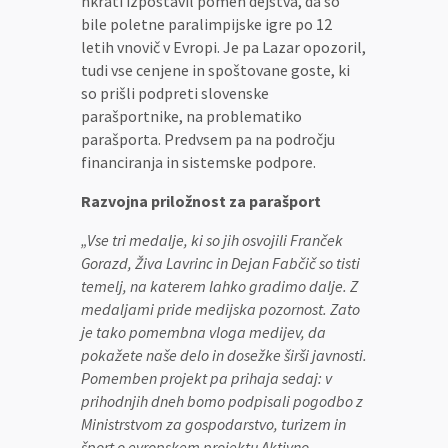
hkrati izpostavil pomen dejstva, da so
bile poletne paralimpijske igre po 12
letih vnovič v Evropi. Je pa Lazar opozoril,
tudi vse cenjene in spoštovane goste, ki
so prišli podpreti slovenske
parašportnike, na problematiko
parašporta. Predvsem pa na področju
financiranja in sistemske podpore.
Razvojna priložnost za parašport
„Vse tri medalje, ki so jih osvojili Franček
Gorazd, Živa Lavrinc in Dejan Fabčič so tisti
temelj, na katerem lahko gradimo dalje. Z
medaljami pride medijska pozornost. Zato
je tako pomembna vloga medijev, da
pokažete naše delo in dosežke širši javnosti.
Pomemben projekt pa prihaja sedaj: v
prihodnjih dneh bomo podpisali pogodbo z
Ministrstvom za gospodarstvo, turizem in
šport o evropskem projektu Aktivno,