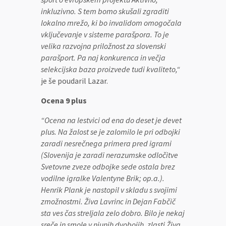
inkluzivno. S tem bomo skušali zgraditi
lokalno mrežo, ki bo invalidom omogočala
vključevanje v sisteme parašpora. To je
velika razvojna priložnost za slovenski
parašport. Pa naj konkurenca in večja
selekcijska baza proizvede tudi kvaliteto,“
je še poudaril Lazar.
Ocena 9 plus
“Ocena na lestvici od ena do deset je devet
plus. Na žalost se je zalomilo le pri odbojki
zaradi nesrečnega primera pred igrami
(Slovenija je zaradi nerazumske odločitve
Svetovne zveze odbojke sede ostala brez
vodilne igralke Valentyne Brik; op.a.).
Henrik Plank je nastopil v skladu s svojimi
zmožnostmi. Živa Lavrinc in Dejan Fabčič
sta ves čas streljala zelo dobro. Bilo je nekaj
sreče in smole v njunih dvobojih, zlasti Živa