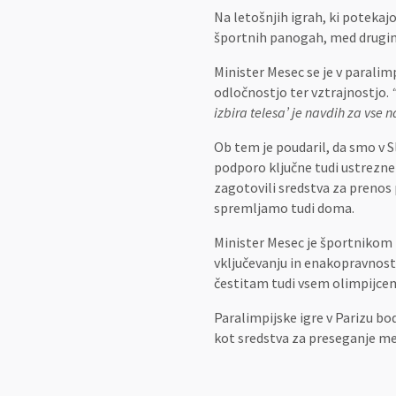
Na letošnjih igrah, ki potekaj
športnih panogah, med drugim 
Minister Mesec se je v paralim
odločnostjo ter vztrajnostjo.
izbira telesa’ je navdih za vse n
Ob tem je poudaril, da smo v S
podporo ključne tudi ustrezne 
zagotovili sredstva za prenos
spremljamo tudi doma.
Minister Mesec je športnikom 
vključevanju in enakopravnost
čestitam tudi vsem olimpijcem, 
Paralimpijske igre v Parizu 
kot sredstva za preseganje mej