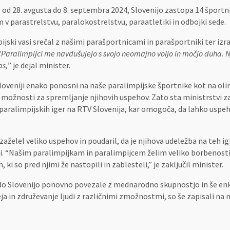
o od 28. avgusta do 8. septembra 2024, Slovenijo zastopa 14 športnic
v parastrelstvu, paralokostrelstvu, paraatletiki in odbojki sede.
pijski vasi srečal z našimi parašportnicami in parašportniki ter iz
“Paralimpijci me navdušujejo s svojo neomajno voljo in močjo duha. N
as,
” je dejal minister.
loveniji enako ponosni na naše paralimpijske športnike kot na olim
možnosti za spremljanje njihovih uspehov. Zato sta ministrstvi za
 paralimpijskih iger na RTV Slovenija, kar omogoča, da lahko uspe
zaželel veliko uspehov in poudaril, da je njihova udeležba na teh
i. “Našim paralimpijkam in paralimpijcem želim veliko borbenost
ki so pred njimi že nastopili in zablesteli,” je zaključil minister.
bodo Slovenijo ponovno povezale z mednarodno skupnostjo in še e
a in združevanje ljudi z različnimi zmožnostmi, so še zapisali na 