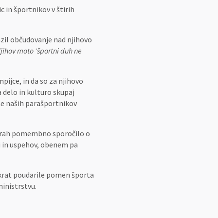
 in športnikov v štirih
razil občudovanje nad njihovo
jihov moto ‘športni duh ne
pijce, in da so za njihovo
 delo in kulturo skupaj
he naših parašportnikov
 igrah pomembno sporočilo o
i in uspehov, obenem pa
nkrat poudarile pomen športa
ministrstvu.