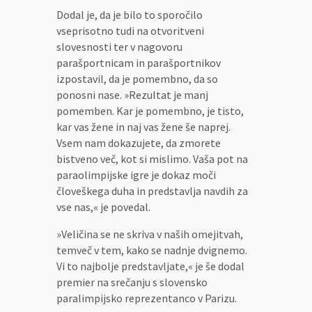
Dodal je, da je bilo to sporočilo
vseprisotno tudi na otvoritveni
slovesnosti ter v nagovoru
parašportnicam in parašportnikov
izpostavil, da je pomembno, da so
ponosni nase. »Rezultat je manj
pomemben. Kar je pomembno, je tisto,
kar vas žene in naj vas žene še naprej.
Vsem nam dokazujete, da zmorete
bistveno več, kot si mislimo. Vaša pot na
paraolimpijske igre je dokaz moči
človeškega duha in predstavlja navdih za
vse nas,« je povedal.
»Veličina se ne skriva v naših omejitvah,
temveč v tem, kako se nadnje dvignemo.
Vi to najbolje predstavljate,« je še dodal
premier na srečanju s slovensko
paralimpijsko reprezentanco v Parizu.