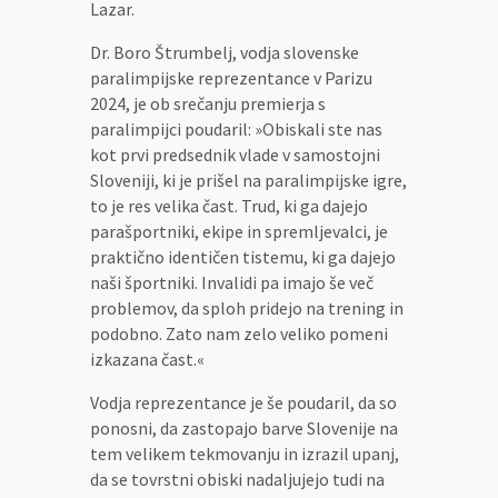
Lazar.
Dr. Boro Štrumbelj, vodja slovenske
paralimpijske reprezentance v Parizu
2024, je ob srečanju premierja s
paralimpijci poudaril: »Obiskali ste nas
kot prvi predsednik vlade v samostojni
Sloveniji, ki je prišel na paralimpijske igre,
to je res velika čast. Trud, ki ga dajejo
parašportniki, ekipe in spremljevalci, je
praktično identičen tistemu, ki ga dajejo
naši športniki. Invalidi pa imajo še več
problemov, da sploh pridejo na trening in
podobno. Zato nam zelo veliko pomeni
izkazana čast.«
Vodja reprezentance je še poudaril, da so
ponosni, da zastopajo barve Slovenije na
tem velikem tekmovanju in izrazil upanj,
da se tovrstni obiski nadaljujejo tudi na