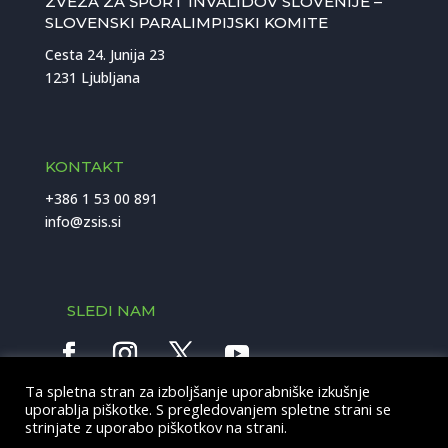
ZVEZA ZA ŠPORT INVALIDOV SLOVENIJE –
SLOVENSKI PARALIMPIJSKI KOMITE
Cesta 24. Junija 23
1231 Ljubljana
KONTAKT
+386 1 53 00 891
info@zsis.si
SLEDI NAM
Ta spletna stran za izboljšanje uporabniške izkušnje
uporablja piškotke. S pregledovanjem spletne strani se
This site is protected by reCAPTCHA and the Google
Privacy
Policy
and
Terms of Service
apply.
strinjate z uporabo piškotkov na strani.