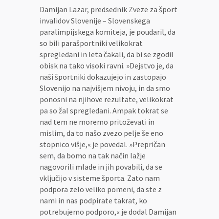
Damijan Lazar, predsednik Zveze za šport
invalidov Slovenije – Slovenskega
paralimpijskega komiteja, je poudaril, da
so bili parašportniki velikokrat
spregledani in leta čakali, da bi se zgodil
obisk na tako visoki ravni. »Dejstvo je, da
naši športniki dokazujejo in zastopajo
Slovenijo na najvišjem nivoju, in da smo
ponosni na njihove rezultate, velikokrat
pa so žal spregledani. Ampak tokrat se
nad tem ne moremo pritoževati in
mislim, da to našo zvezo pelje še eno
stopnico višje,« je povedal. »Prepričan
sem, da bomo na tak način lažje
nagovorili mlade in jih povabili, da se
vključijo v sisteme športa. Zato nam
podpora zelo veliko pomeni, da ste z
nami in nas podpirate takrat, ko
potrebujemo podporo,« je dodal Damijan