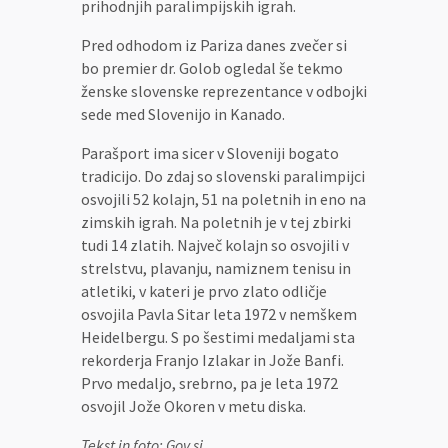
prihodnjih paralimpijskih igrah.
Pred odhodom iz Pariza danes zvečer si
bo premier dr. Golob ogledal še tekmo
ženske slovenske reprezentance v odbojki
sede med Slovenijo in Kanado.
Parašport ima sicer v Sloveniji bogato
tradicijo. Do zdaj so slovenski paralimpijci
osvojili 52 kolajn, 51 na poletnih in eno na
zimskih igrah. Na poletnih je v tej zbirki
tudi 14 zlatih. Največ kolajn so osvojili v
strelstvu, plavanju, namiznem tenisu in
atletiki, v kateri je prvo zlato odličje
osvojila Pavla Sitar leta 1972 v nemškem
Heidelbergu. S po šestimi medaljami sta
rekorderja Franjo Izlakar in Jože Banfi.
Prvo medaljo, srebrno, pa je leta 1972
osvojil Jože Okoren v metu diska.
Tekst in foto: Gov.si