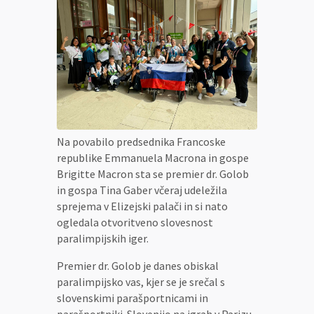
Na povabilo predsednika Francoske
republike Emmanuela Macrona in gospe
Brigitte Macron sta se premier dr. Golob
in gospa Tina Gaber včeraj udeležila
sprejema v Elizejski palači in si nato
ogledala otvoritveno slovesnost
paralimpijskih iger.
Premier dr. Golob je danes obiskal
paralimpijsko vas, kjer se je srečal s
slovenskimi parašportnicami in
parašportniki. Slovenijo na igrah v Parizu