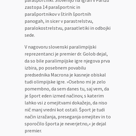
zastopa 14 parašportnic in
parašportnikov v štirih športnih
panogah, in sicer v parastrelstvu,
paralokostrelstvu, paraatletiki in odbojki
sede.
V nagovoru slovenski paralimpijski
reprezentanci je premier dr. Golob dejal,
da so bile paralimpijske igre njegova prva
izbira, po posebnem povabilu
predsednika Macrona je kasneje obiskal
tudi olimpijske igre. »Osebno mi je zelo
pomembno, da sem danes tu, saj vem, da
je šport eden izmed načinov, s katerim
lahko vsi z omejitvami dokažejo, da niso
nič manj vredni kot ostali. Šport je tudi
način izražanja, preseganja omejitev in to
sporočilo športa je neverjetno,« je dejal
premier.